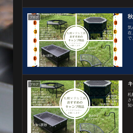
ブログ
気
在
で
ブログ
札
さ
知