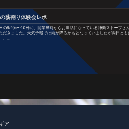
秋の薪割り体験会レポ
日の9/9㈯〜10日㈰、開業当時からお世話になっている神楽ストーブさ
ただきました。天気予報では雨が降るかもとなっていましたが両日とも
、、...
ギア