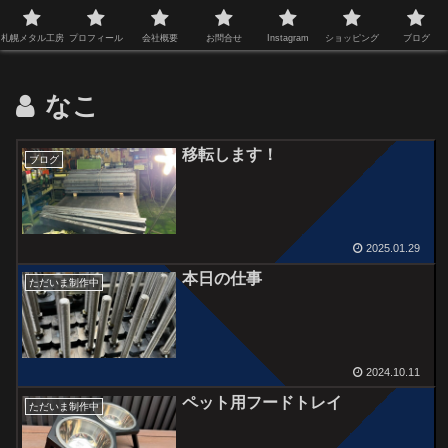
【札幌メタル工房】オーダーメイドのキャンプギア
札幌メタル工房
プロフィール
会社概要
お問合せ
Instagram
ショッピング
ブログ
なこ
移転します！
ブログ
2025.01.29
本日の仕事
ただいま制作中
2024.10.11
ペット用フードトレイ
ただいま制作中